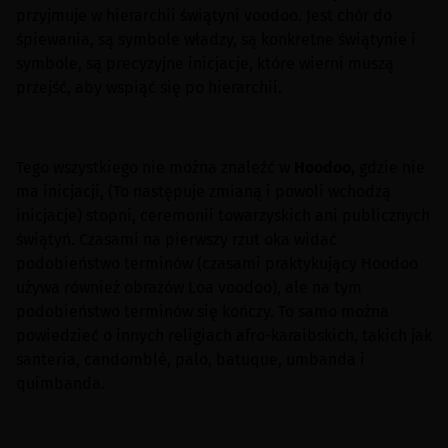
przyjmuje w hierarchii świątyni voodoo. Jest chór do
śpiewania, są symbole władzy, są konkretne świątynie i
symbole, są precyzyjne inicjacje, które wierni muszą
przejść, aby wspiąć się po hierarchii.
Tego wszystkiego nie można znaleźć w
Hoodoo,
gdzie nie
ma inicjacji, (To następuje zmianą i powoli wchodzą
inicjacje) stopni, ceremonii towarzyskich ani publicznych
świątyń. Czasami na pierwszy rzut oka widać
podobieństwo terminów (czasami praktykujący Hoodoo
używa również obrazów Loa voodoo), ale na tym
podobieństwo terminów się kończy. To samo można
powiedzieć o innych religiach afro-karaibskich, takich jak
santeria, candomblé, palo, batuque, umbanda i
quimbanda.