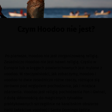
Czym Hoodoo nie jest?
Po pierwsze, Hoodoo nie jest zorganizowaną religią.
Zasadniczo Hoodoo nie jest nawet religią. Często w
Europie lub w kręgach powierzchownych jest mylone z
voodoo. W rzeczywistości, jak zobaczymy, Hoodoo i
voodoo to dwie zasadniczo różne rzeczy, różniące się
zarówno pod względem pochodzenia, jak i miejsca
zdarzenia. Voodoo jest religią pochodzenia Fon i Gwinei,
z dużą skłonnością do magicznych rytuałów
praktykowanych szczególnie na karaibskim obszarze
Haiti (właściwe voodoo) i Santo Domingo (gdzie