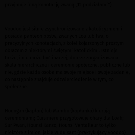
przyjmuje inną konotację zwaną „12 podziałami”).
Voodoo jest silnie zsynchronizowane z katolicyzmem i
posiada panteon bóstw, zwanych Loa lub lwa, o
precyzyjnych konotacjach, z kolei kojarzonych prostym
obrazem z niektórymi świętymi katolickimi. Istnieje
także, i nie może być inaczej, dobrze zorganizowana
skala hierarchiczna i ceremonie społeczne, publiczne lub
nie, gdzie każda osoba ma swoje miejsce i swoje zadanie,
co następnie znajduje odzwierciedlenie w tym, co
społeczne.
Houngan (kapłan) lub Mambo (kapłanka) kierują
ceremoniami; Cuisiniere przygotowuje ofiary dla Loah;
Sur Pwan, Hounsi Kanzo, Hounsi Ventalleur to tylko
niektóre z imion, jakie vuduisant (praktykujący voodoo)