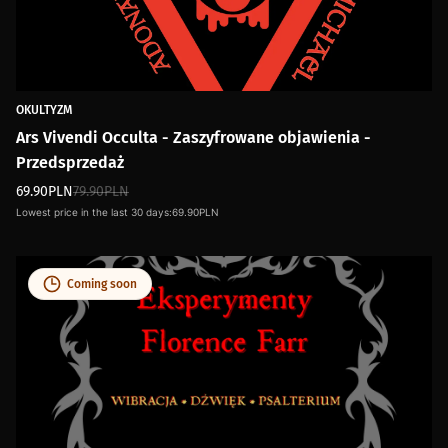
OKULTYZM
Ars Vivendi Occulta - Zaszyfrowane objawienia -
Przedsprzedaż
69.90
PLN
79.90
PLN
Lowest price in the last 30 days:
69.90
PLN
Coming soon