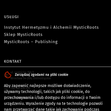
USŁUGI
Instytut Hermetyzmu i Alchemii MysticRoots
Sklep MysticRoots
MysticRoots – Publishing
KONTAKT
ul. Legnicka 156/1
Zarządzaj zgodami na pliki cookie
Wrocław
54-206
,
Dolnośląskie
Aby zapewnić najlepsze możliwe doświadczenie,
+48 661 476 235
używamy technologii, takich jak pliki cookie, do
przechowywania i/lub dostępu do informacji o Twoim
kontakt@rootsofmystic.pl
urządzeniu. Wyrażenie zgody na te technologie pozwoli
nam przetwarzać dane takie jak zachowanie podczas