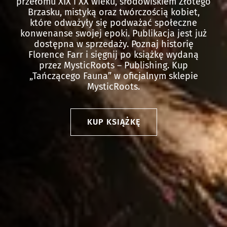
przełomu XIX i XX wieku, środowiskiem Złotego
Brzasku, mistyką oraz twórczością kobiet,
które odważyły się podważać społeczne
konwenanse swojej epoki. Publikacja jest już
dostępna w sprzedaży. Poznaj historię
Florence Farr i sięgnij po książkę wydaną
przez MysticRoots – Publishing. Kup
„Tańczącego Fauna” w oficjalnym sklepie
MysticRoots.
KUP KSIĄŻKĘ