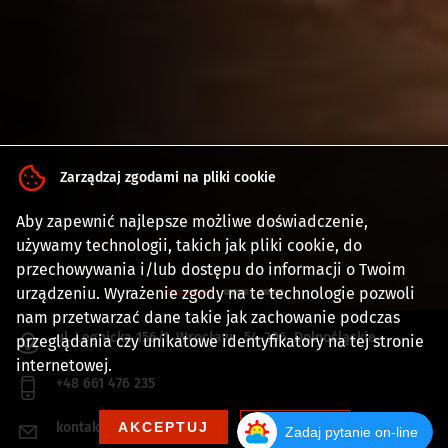
Zarządzaj zgodami na pliki cookie
Aby zapewnić najlepsze możliwe doświadczenie,
używamy technologii, takich jak pliki cookie, do
przechowywania i/lub dostępu do informacji o Twoim
urządzeniu. Wyrażenie zgody na te technologie pozwoli
nam przetwarzać dane takie jak zachowanie podczas
ul. Legnicka 156/1
,
Wrocław
54-206
,
Dolnośląskie
przeglądania czy unikatowe identyfikatory na tej stronie
internetowej.
+48 661 476 235
kontakt@rootsofmystic.pl
AKCEPTUJ
ODRZUĆ
Zadaj pytanie on-line