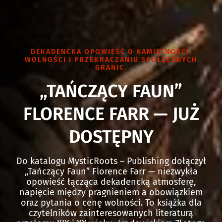
DEKADENCKA OPOWIEŚĆ O NAMIĘTNOŚCI,
WOLNOŚCI I PRZEKRACZANIU SPOŁECZNYCH
GRANIC.
„TAŃCZĄCY FAUN”
FLORENCE FARR — JUŻ
DOSTĘPNY
Do katalogu MysticRoots – Publishing dołączył
„Tańczący Faun” Florence Farr — niezwykła
opowieść łącząca dekadencką atmosferę,
napięcie między pragnieniem a obowiązkiem
oraz pytania o cenę wolności. To książka dla
czytelników zainteresowanych literaturą