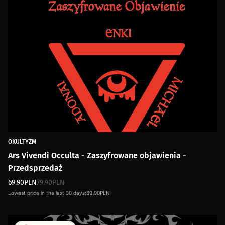
OKULTYZM
Ars Vivendi Occulta - Zaszyfrowane objawienia -
Przedsprzedaż
69.90
PLN
79.90
PLN
Lowest price in the last 30 days:
69.90
PLN