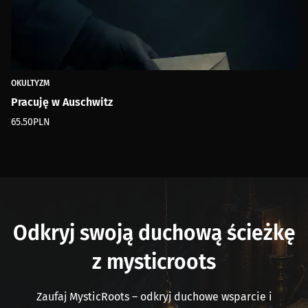
OKULTYZM
Pracuję w Auschwitz
65.50
PLN
Odkryj swoją duchową ścieżkę
z mysticroots
Zaufaj MysticRoots – odkryj duchowe wsparcie i