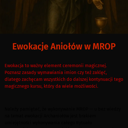
Ewokacje Aniołów w MROP
Ewokacja to ważny element ceremonii magicznej.
Poznasz zasady wymawiania imion czy też zaklęć,
dlatego zachęcam wszystkich do dalszej kontynuacji tego
magicznego kursu, który da wiele możliwości.
Należy pamiętać, że wykonywanie MROP — u bez wiedzy
na temat ewokacji Archaniołów jest brakiem
umiejętności wykonywania całego Rytuału