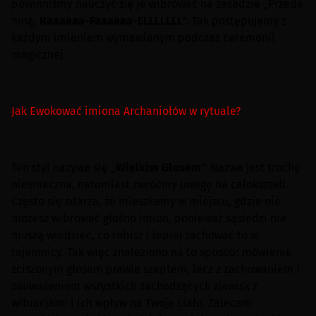
powinniśmy nauczyć się je wibrować na zasadzie „Przede
mną,
Raaaaaa-Faaaaaa-ELLLLLLL
”. Tak postępujemy z
każdym imieniem wymawianym podczas ceremonii
magicznej.
Jak Ewokować imiona Archaniołów w rytuale?
Ten styl nazywa się „
Wielkim Głosem
”. Nazwa jest trochę
niesmaczna, natomiast zwróćmy uwagę na całokształt.
Często się zdarza, że mieszkamy w miejscu, gdzie nie
możesz wibrować głośno imion, ponieważ sąsiedzi nie
muszą wiedzieć, co robisz i lepiej zachować to w
tajemnicy. Tak więc znaleziono na to sposób: mówienie
zciszonym głosem prawie szeptem, lecz z zachowaniem i
zauważeniem wszystkich zachodzących zjawisk z
wibracjami i ich wpływ na Twoje ciało. Zalecam