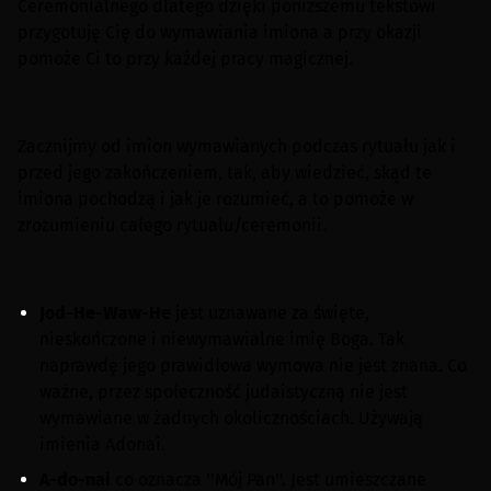
Ceremonialnego dlatego dzięki poniższemu tekstowi
przygotuję Cię do wymawiania imiona a przy okazji
pomoże Ci to przy każdej pracy magicznej.
Zacznijmy od imion wymawianych podczas rytuału jak i
przed jego zakończeniem, tak, aby wiedzieć, skąd te
imiona pochodzą i jak je rozumieć, a to pomoże w
zrozumieniu całego rytuału/ceremonii.
Jod-He-Waw-He
jest uznawane za święte,
nieskończone i niewymawialne imię Boga. Tak
naprawdę jego prawidłowa wymowa nie jest znana. Co
ważne, przez społeczność judaistyczną nie jest
wymawiane w żadnych okolicznościach. Używają
imienia Adonai.
A-do-nai
co oznacza ''Mój Pan''. Jest umieszczane