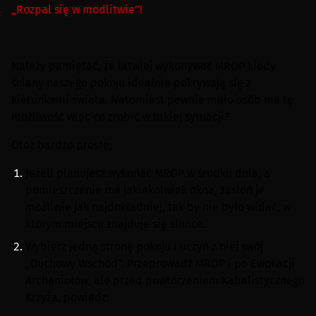
„Rozpal się w modlitwie”!
Należy pamiętać, że łatwiej wykonywać MROP kiedy
ściany naszego pokoju idealnie pokrywają się z
kierunkami świata. Natomiast pewnie mało osób ma tę
możliwość więc co zrobić w takiej sytuacji?
Otóż bardzo proste;
Jeżeli planujesz wykonać MROP w środku dnia, a
pomieszczenie ma jakiekolwiek okna, zasłoń je
możliwie jak najdokładniej, tak by nie było widać, w
którym miejscu znajduje się słońce.
Wybierz jedną stronę pokoju i uczyń z niej swój
„Duchowy Wschód”. Przeprowadź MROP i po Ewokacji
Archaniołów, ale przed powtórzeniem Kabalistycznego
Krzyża, powiedz: