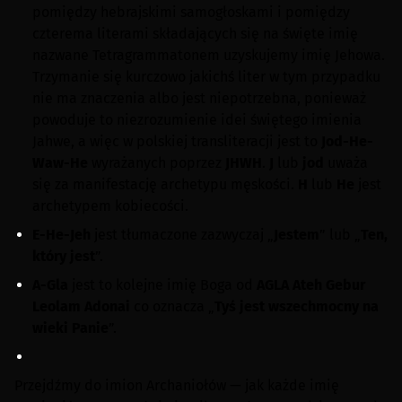
pomiędzy hebrajskimi samogłoskami i pomiędzy
czterema literami składających się na święte imię
nazwane Tetragrammatonem uzyskujemy imię Jehowa.
Trzymanie się kurczowo jakichś liter w tym przypadku
nie ma znaczenia albo jest niepotrzebna, ponieważ
powoduje to niezrozumienie idei świętego imienia
Jahwe, a więc w polskiej transliteracji jest to
Jod-He-
Waw-He
wyrażanych poprzez
JHWH
.
J
lub
jod
uważa
się za manifestację archetypu męskości.
H
lub
He
jest
archetypem kobiecości.
E-He-Jeh
jest tłumaczone zazwyczaj „
Jestem
” lub „
Ten,
który jest
”.
A-Gla
jest to kolejne imię Boga od
AGLA
Ateh Gebur
Leolam Adonai
co oznacza „
Tyś jest wszechmocny na
wieki Panie
”.
Przejdźmy do imion Archaniołów — jak każde imię