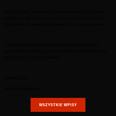
Przed Bogiem i wszystkimi zgromadzonymi tu istotami,
niniejszym ogłaszam, że ta strona pomieszczenia jest i
pozostanie Duchowym Wschodem. Niech tak się stanie.
Z mojej strony taki dodatek do Ewokacji, ponieważ
pomyślałem o tych, co nie mają ścian pokoju, które nie
są pokryte ze stronami świata.
Pozdrawiam
Tarocista Salomon
WSZYSTKIE WPISY