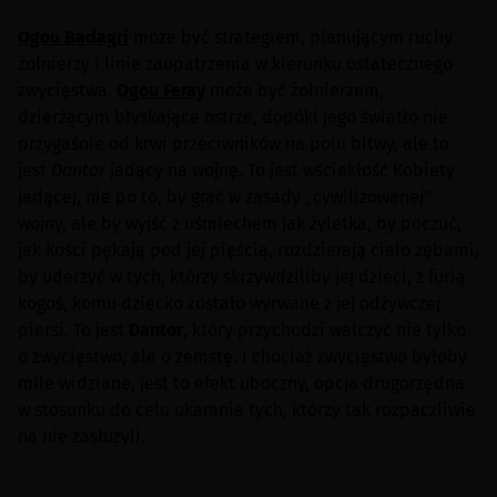
Ogou Badagri
może być strategiem, planującym ruchy
żołnierzy i linie zaopatrzenia w kierunku ostatecznego
zwycięstwa.
Ogou Feray
może być żołnierzem,
dzierżącym błyskające ostrze, dopóki jego światło nie
przygaśnie od krwi przeciwników na polu bitwy, ale to
jest
Dantor
jadący na wojnę. To jest wściekłość Kobiety
jadącej, nie po to, by grać w zasady „cywilizowanej”
wojny, ale by wyjść z uśmiechem jak żyletka, by poczuć,
jak kości pękają pod jej pięścią, rozdzierają ciało zębami,
by uderzyć w tych, którzy skrzywdziliby jej dzieci, z furią
kogoś, komu dziecko zostało wyrwane z jej odżywczej
piersi. To jest
Dantor
, który przychodzi walczyć nie tylko
o zwycięstwo, ale o zemstę. I chociaż zwycięstwo byłoby
mile widziane, jest to efekt uboczny, opcja drugorzędna
w stosunku do celu ukarania tych, którzy tak rozpaczliwie
na nie zasłużyli.