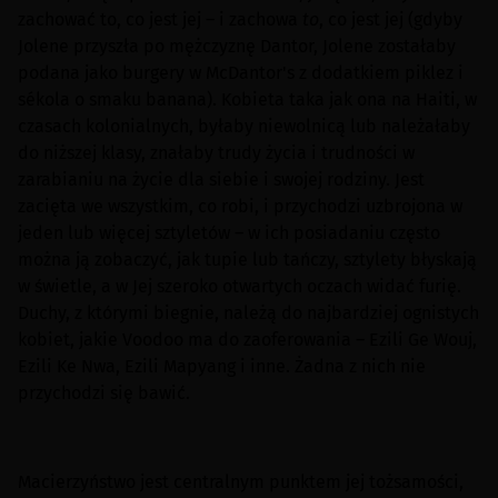
zachować to, co jest jej – i zachowa
to
, co jest jej (gdyby
Jolene przyszła po mężczyznę Dantor, Jolene zostałaby
podana jako burgery w McDantor's z dodatkiem piklez i
sékola o smaku banana). Kobieta taka jak ona na Haiti, w
czasach kolonialnych, byłaby niewolnicą lub należałaby
do niższej klasy, znałaby trudy życia i trudności w
zarabianiu na życie dla siebie i swojej rodziny. Jest
zacięta we wszystkim, co robi, i przychodzi uzbrojona w
jeden lub więcej sztyletów – w ich posiadaniu często
można ją zobaczyć, jak tupie lub tańczy, sztylety błyskają
w świetle, a w Jej szeroko otwartych oczach widać furię.
Duchy, z którymi biegnie, należą do najbardziej ognistych
kobiet, jakie Voodoo ma do zaoferowania – Ezili Ge Wouj,
Ezili Ke Nwa, Ezili Mapyang i inne. Żadna z nich nie
przychodzi się bawić.
Macierzyństwo jest centralnym punktem jej tożsamości,