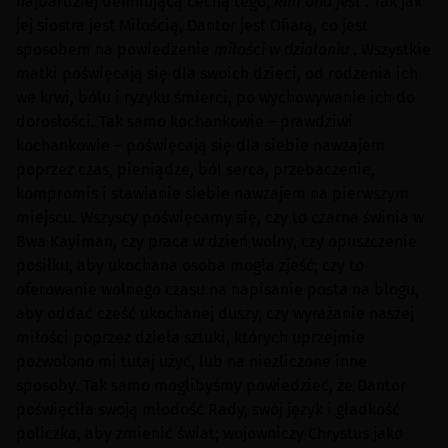
najbardziej definiującą cechą tego,
kim ona jest
. Tak jak
jej siostra jest Miłością, Dantor jest Ofiarą, co jest
sposobem na powiedzenie
miłości w działaniu
. Wszystkie
matki poświęcają się dla swoich dzieci, od rodzenia ich
we krwi, bólu i ryzyku śmierci, po wychowywanie ich do
dorosłości. Tak samo kochankowie – prawdziwi
kochankowie – poświęcają się dla siebie nawzajem
poprzez czas, pieniądze, ból serca, przebaczenie,
kompromis i stawianie siebie nawzajem na pierwszym
miejscu. Wszyscy poświęcamy się, czy to czarna świnia w
Bwa Kayiman, czy praca w dzień wolny, czy opuszczenie
posiłku, aby ukochana osoba mogła zjeść; czy to
oferowanie wolnego czasu na napisanie posta na blogu,
aby oddać cześć ukochanej duszy, czy wyrażanie naszej
miłości poprzez dzieła sztuki, których uprzejmie
pozwolono mi tutaj użyć, lub na niezliczone inne
sposoby. Tak samo moglibyśmy powiedzieć, że Dantor
poświęciła swoją młodość Rady, swój język i gładkość
policzka, aby zmienić świat; wojowniczy Chrystus jako