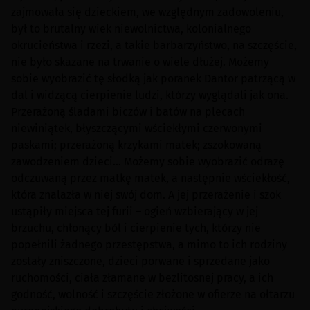
zajmowała się dzieckiem, we względnym zadowoleniu,
był to brutalny wiek niewolnictwa, kolonialnego
okrucieństwa i rzezi, a takie barbarzyństwo, na szczęście,
nie było skazane na trwanie o wiele dłużej. Możemy
sobie wyobrazić tę słodką jak poranek Dantor patrzącą w
dal i widzącą cierpienie ludzi, którzy wyglądali jak ona.
Przerażoną śladami biczów i batów na plecach
niewiniątek, błyszczącymi wściekłymi czerwonymi
paskami; przerażoną krzykami matek; zszokowaną
zawodzeniem dzieci… Możemy sobie wyobrazić odrazę
odczuwaną przez matkę matek, a następnie wściekłość,
która znalazła w niej swój dom. A jej przerażenie i szok
ustąpiły miejsca tej furii – ogień wzbierający w jej
brzuchu, chłonący ból i cierpienie tych, którzy nie
popełnili żadnego przestępstwa, a mimo to ich rodziny
zostały zniszczone, dzieci porwane i sprzedane jako
ruchomości, ciała złamane w bezlitosnej pracy, a ich
godność, wolność i szczęście złożone w ofierze na ołtarzu