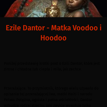
Ezile Dantor - Matka Voodoo i
Hoodoo
Poniżej przedstawię krótki post o Ezili Dantor, która jest
zimna i chłodna lub ciepła i miła, jak zechce.
Przerażające. To przymiotnik, którego wielu używało do
opisania tej przerażającej lwa, matki Haiti i narodu
Petwo. Potężna, ognista i pełna wściekłości, Dantor
wzbudza rodzaj strachu, jaki zwykle wywołuje tylko