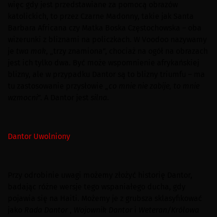
więc gdy jest przedstawiane za pomocą obrazów
katolickich, to przez Czarne Madonny, takie jak Santa
Barbara Africana czy Matka Boska Częstochowska – oba
wizerunki z bliznami na policzkach. W Voodoo nazywamy
je
twa mak
, „trzy znamiona”, chociaż na ogół na obrazach
jest ich tylko dwa. Być może wspomnienie afrykańskiej
blizny, ale w przypadku Dantor są to blizny triumfu – ma
tu zastosowanie przysłowie „
co mnie nie zabije, to mnie
wzmocni
”. A Dantor jest
silna
.
Dantor Uwolniony
Przy odrobinie uwagi możemy złożyć historię Dantor,
badając różne wersje tego wspaniałego ducha, gdy
pojawia się na Haiti. Możemy je z grubsza sklasyfikować
jako
Rada Dantor
,
Wojownik Dantor
i
Weteran/Królowa