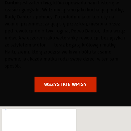
Dantor
jest zatem
lwą
, która opowiada nam historię w
czasie i geografii. Widzimy ją rano jako kochającą matkę,
Radę Dantor z północy. Po południu jako kobietę na
wojnie, przemieszczającą się przez kraj, niesiona przez
pęd rewolucji do bitwy i ognia, Petwo Dantor, która wciąż
mówi. A wieczorem jako weterankę rewolucji, bez języka i
ze sztyletem w dłoni — teraz bogatą królową i matkę
Haiti, ziemi, którą zrodziła we krwi i bólu tak samo
pewnie, jak każda matka rodzi swoje dzieci w ten sam
sposób.
WSZYSTKIE WPISY