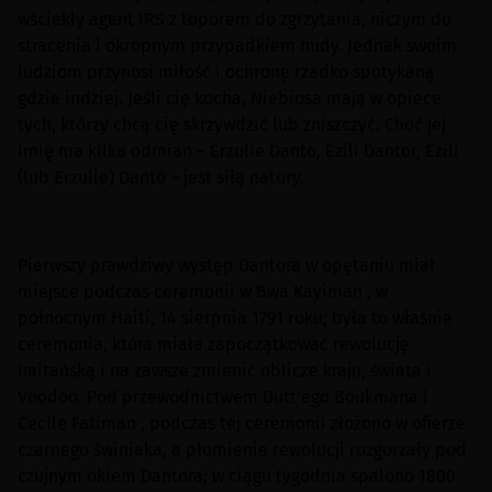
wściekły agent IRS z toporem do zgrzytania, niczym do
stracenia i okropnym przypadkiem nudy. Jednak swoim
ludziom przynosi miłość i ochronę rzadko spotykaną
gdzie indziej. Jeśli cię kocha, Niebiosa mają w opiece
tych, którzy chcą cię skrzywdzić lub zniszczyć. Choć jej
imię ma kilka odmian – Erzulie Danto, Ezili Dantor, Ezili
(lub Erzulie) Dantò – jest siłą natury.
Pierwszy prawdziwy występ Dantora w opętaniu miał
miejsce podczas ceremonii w Bwa Kayiman , w
północnym Haiti, 14 sierpnia 1791 roku; była to właśnie
ceremonia, która miała zapoczątkować rewolucję
haitańską i na zawsze zmienić oblicze kraju, świata i
Voodoo. Pod przewodnictwem Dutt'ego Boukmana i
Cecile Fatiman , podczas tej ceremonii złożono w ofierze
czarnego świniaka, a płomienie rewolucji rozgorzały pod
czujnym okiem Dantora; w ciągu tygodnia spalono 1800