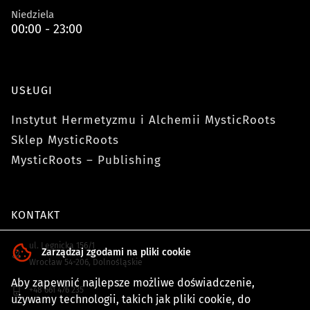
Niedziela
00:00 - 23:00
USŁUGI
Instytut Hermetyzmu i Alchemii MysticRoots
Sklep MysticRoots
MysticRoots – Publishing
KONTAKT
ul. Legnicka 156/1
Zarządzaj zgodami na pliki cookie
Wrocław
54-206
,
Dolnośląskie
Aby zapewnić najlepsze możliwe doświadczenie,
+48 661 476 235
używamy technologii, takich jak pliki cookie, do