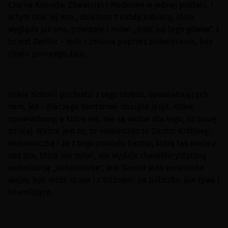
Czarna Kobieta; Zbawiciel i Madonna w jednej postaci. I
w tym tkwi jej moc, dzielona z każdą kobietą, która
wygląda jak ona, powstaje i mówi „dość już tego gówna”. I
to jest Dantor – moc i zmiana poprzez poświęcenie, bez
chwili ponurego żalu.
Wiele historii pochodzi z tego okresu, opowiadających
nam, jak i dlaczego Dantorowi obcięto język. Które
opowiadamy, a które nie, nie są ważne dla tego, co piszę
dzisiaj. Ważne jest to, że nawiedziło to Dantor-Królową-
Wojowniczkę i że z tego powodu Dantor, którą tak wielu z
nas zna, która nie mówi, ale wydaje charakterystyczną
wokalizację „kekekekeke”, jest Dantor jako weteranka
wojny, być może ranna i z bliznami na policzku, ale żywa i
triumfująca.