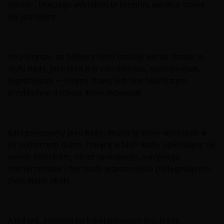
Dantor
. Dlaczego wybrałem te terminy, wkrótce stanie
się jaśniejsze.
Po pierwsze, na północy Haiti istnieje wersja Dantor w
stylu Rady; jako taka jest chłodniejsza, spokojniejsza,
łagodniejsza — innymi słowy, jest ona świetlistym
przykładem duchów, które zazwyczaj
Kategoryzujemy jako Radę. Można ją sobie wyobrazić w
jej północnym domu, lśniącą w bieli Rady, opiekującą się
swoim dzieckiem; obraz spokojnego, maryjnego
macierzyństwa i być może wspomnienie pielęgnujących
ziem Matki Afryki.
A jednak, pomimo tych sielankowych dni, kiedy