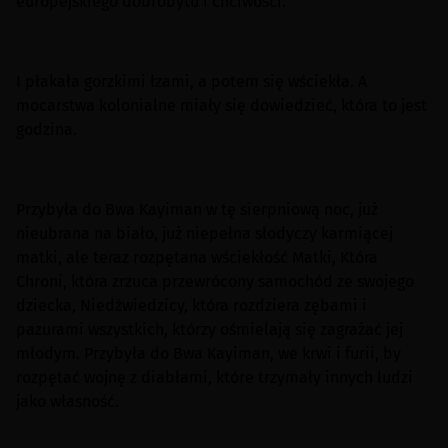
europejskiego dobrobytu i chciwości.
I płakała gorzkimi łzami, a potem się wściekła. A
mocarstwa kolonialne miały się dowiedzieć, która to jest
godzina.
Przybyła do Bwa Kayiman w tę sierpniową noc, już
nieubrana na biało, już niepełna słodyczy karmiącej
matki, ale teraz rozpętana wściekłość Matki, Która
Chroni, która zrzuca przewrócony samochód ze swojego
dziecka, Niedźwiedzicy, która rozdziera zębami i
pazurami wszystkich, którzy ośmielają się zagrażać jej
młodym. Przybyła do Bwa Kayiman, we krwi i furii, by
rozpętać wojnę z diabłami, które trzymały innych ludzi
jako własność.