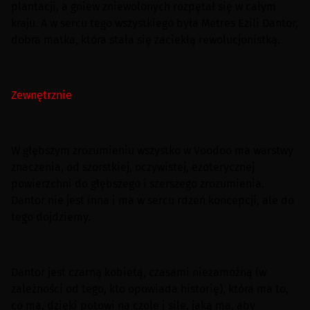
plantacji, a gniew zniewolonych rozpętał się w całym
kraju. A w sercu tego wszystkiego była Metres Ezili Dantor,
dobra matka, która stała się zaciekłą rewolucjonistką.
Zewnętrznie
W głębszym zrozumieniu wszystko w Voodoo ma warstwy
znaczenia, od szorstkiej, oczywistej, ezoterycznej
powierzchni do głębszego i szerszego zrozumienia.
Dantor nie jest inna i ma w sercu rdzeń koncepcji, ale do
tego dojdziemy.
Dantor jest czarną kobietą, czasami niezamożną (w
zależności od tego, kto opowiada historię), która ma to,
co ma, dzięki potowi na czole i sile, jaką ma, aby