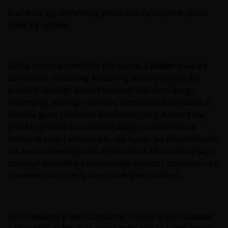
Biel stała się czerwienią; chłód stał się ciepłem, woda
stała się ogniem.
Wojna zmienia człowieka lub ducha, a
Dantor
stała się
żołnierzem, haitańską Amazonką, która przybyła, by
pomścić każdego zamordowanego lub cierpiącego
mężczyznę, kobietę i dziecko, których krew krzyczała z
ziemi w gęste powietrze karaibskiej nocy. A wraz z nią,
przez trzynaście lat strasznej wojny, uciskani ludzie
stanęli w swojej własnej sile, nie będąc już niewolnikami,
ale teraz
Haitańczykami.
Wyrwali biel z francuskiej flagi i
stworzyli haitańską z pozostałego błękitu i czerwieni – co
stosowne, wielu służy Dantorowi tymi kolorami.
Teraz możemy w końcu zobaczyć, co jest w sercu
Dantor
,