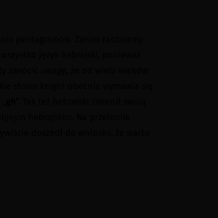
leniu pentagramów. Zanim zaczniemy
wszystko język hebrajski, ponieważ
eży zwrócić uwagę, że od wielu wieków
lskie słowo knight obecnie wymawia się
 „
gh
”. Tak też hebrajski zmienił swoją
blijnym hebrajskim. Na przełomie
zywiście doszedł do wniosku, że warto