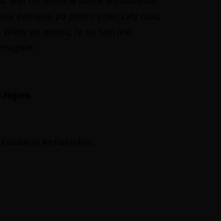
 Jeśli nie jesteś w stanie wizualizować
any, pamiętaj po prostu przez cały czas,
 Wiedz po prostu, że on tam jest.
entagram.
 zegara.
 Ewokacja Archaniołów.