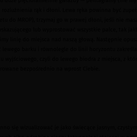
 duże pięcioramienne gwiazdy — pentagramy (nie myli
ozluźnienia rąk i dłoni. Lewa ręka powinna być zupełn
letu do MROP), trzymaj go w prawej dłoni, jeśli nie ma
skazującego lub wyprostować wszystkie palce, tak jak
zimy linię do miejsca nad naszą głową. Następnie op
 lewego barku i równolegle do linii horyzontu zakreśl
wyjściowego, czyli do lewego biodra z miejsca, z któr
rowane bezpośrednio na wprost Ciebie.
o się wizualizować je jako świecące jasnym, czystym 