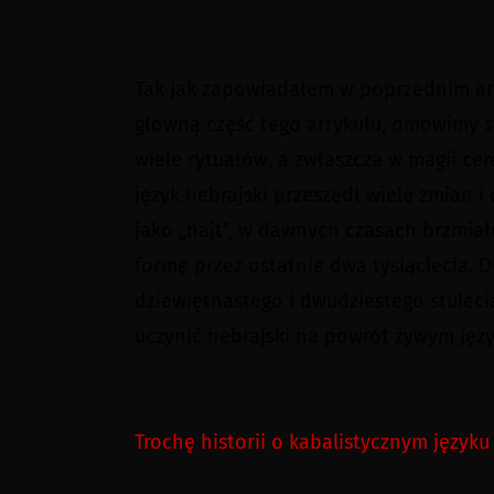
Tak jak zapowiadałem w poprzednim art
główną część tego artykułu, omówimy so
wiele rytuałów, a zwłaszcza w magii ce
język hebrajski przeszedł wiele zmian 
jako „najt”, w dawnych czasach brzmiał
formę przez ostatnie dwa tysiąclecia. 
dziewiętnastego i dwudziestego stulec
uczynić hebrajski na powrót żywym jęz
Trochę historii o kabalistycznym języku