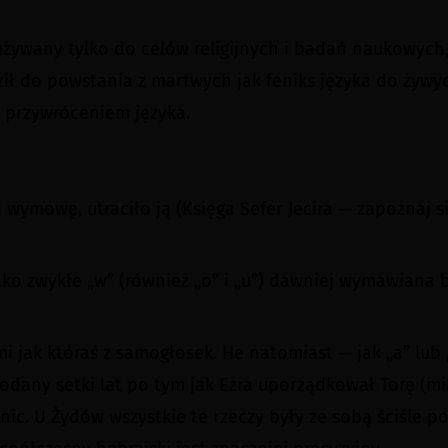
 używany tylko do celów religijnych i badań naukowych
ził do powstania z martwych jak feniks języka do żyw
z przywróceniem języka.
ą wymowę, utraciło ją (Księga Sefer Jecira — zapoznaj 
o zwykłe „w” (również „o” i „u”) dawniej wymawiana by
mi jak któraś z samogłosek. He natomiast — jak „a” lub 
any setki lat po tym jak Ezra uporządkował Torę (miało
ic. U Żydów wszystkie te rzeczy były ze sobą ściśle po