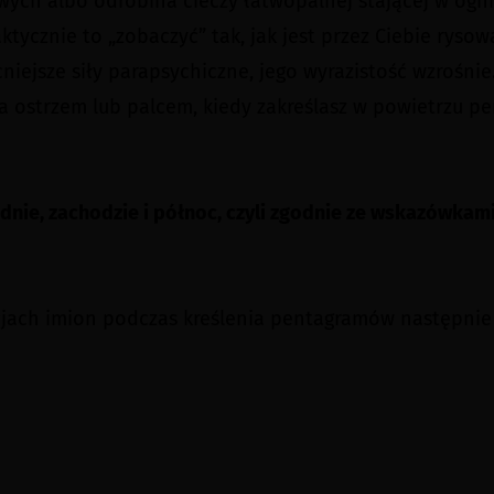
ych albo odrobina cieczy łatwopalnej stającej w ogniu.
ktycznie to „zobaczyć” tak, jak jest przez Ciebie rysow
iejsze siły parapsychiczne, jego wyrazistość wzrośnie.
a ostrzem lub palcem, kiedy zakreślasz w powietrzu p
nie, zachodzie i północ, czyli zgodnie ze wskazówkami
jach imion podczas kreślenia pentagramów następnie