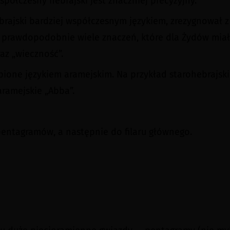
półczesny hebrajski jest znaczniej precyzyjny.
rajski bardziej współczesnym językiem, zrezygnował z 
o prawdopodobnie wiele znaczeń, które dla Żydów miał
raz „wieczność”.
pione językiem aramejskim. Na przykład starohebrajskie
aramejskie „Abba”.
pentagramów, a następnie do filaru głównego.