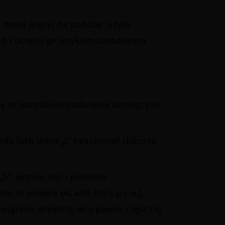
, mniej więcej na podobę języka
ych i uczynił go językiem narodowym
się ze wszystkimi podwójnie brzmiącymi
ła jako litera „ł” bynajmniej zbliżona
„h”. System linii i punktów
 to miejsce ok. 450-350 r. p.n.e.),
wiązane. Niestety, lecz pewna część tej