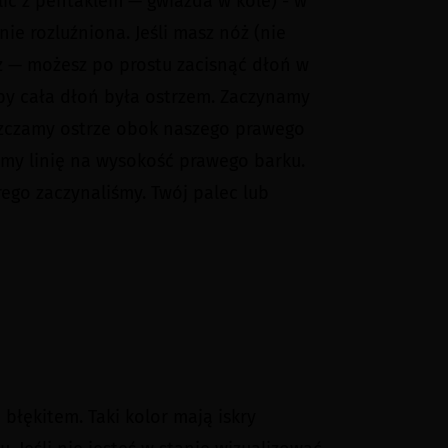
ć z pentaklem — gwiazda w kole) - w
ie rozluźniona. Jeśli masz nóż (nie
sz — możesz po prostu zacisnąć dłoń w
by cała dłoń była ostrzem. Zaczynamy
uszczamy ostrze obok naszego prawego
amy linię na wysokość prawego barku.
ego zaczynaliśmy. Twój palec lub
błękitem. Taki kolor mają iskry