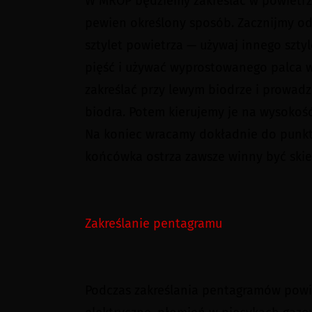
W MROP będziemy zakreślać w powietrzu
pewien określony sposób. Zacznijmy od r
sztylet powietrza — używaj innego szty
pięść i używać wyprostowanego palca w
zakreślać przy lewym biodrze i prowad
biodra. Potem kierujemy je na wysokość
Na koniec wracamy dokładnie do punktu 
końcówka ostrza zawsze winny być skie
Zakreślanie pentagramu
Podczas zakreślania pentagramów powinn