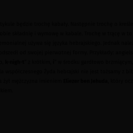
ykule będzie trochę kabały. Następnie trochę o kreś
bie składnię i wymowę w kabale. Trochę w trącę w to 
remonialnej używa się języka hebrajskiego. Jednak nal
i odszedł od swojej pierwotnej formy. Przykłady: angie
o,
k-nigh-t
” z krótkim,
i
” w środku gardłowo brzmiącym,
Dla współczesnego Żyda hebrajski nie jest tożsamy z bi
ia żył mężczyzna imieniem
Eliezer ben Jehuda
, który oc
ykiem.