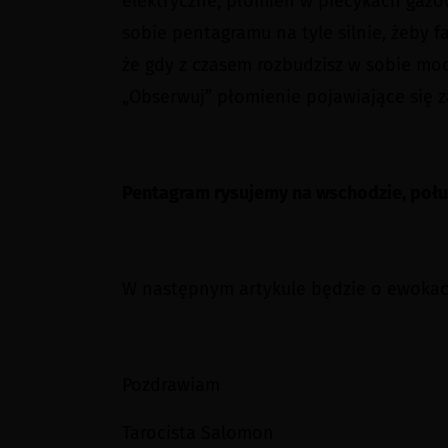
elektryczne, płomień w piecykach gazow
sobie pentagramu na tyle silnie, żeby fa
że gdy z czasem rozbudzisz w sobie mocn
„Obserwuj” płomienie pojawiające się z
Pentagram rysujemy na wschodzie, połud
W następnym artykule będzie o ewokac
Pozdrawiam
Tarocista Salomon