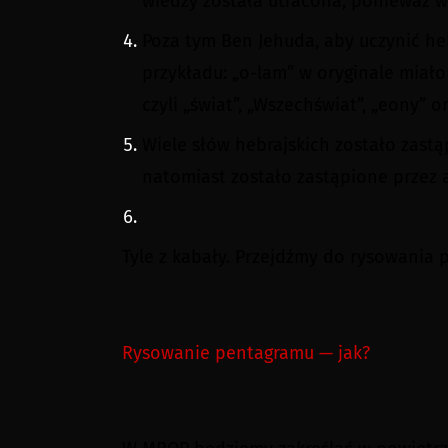
wiedzy została utracona, ponieważ ws
Poza tym Ben Jehuda, aby uczynić heb
przykładu: „o-lam” w oryginale miał
czyli „świat”, „Wszechświat”, „eony” o
Wiele słów hebrajskich zostało zastą
natomiast zostało zastąpione przez 
Tyle z kabały. Przejdźmy do rysowania 
Rysowanie pentagramu — jak?