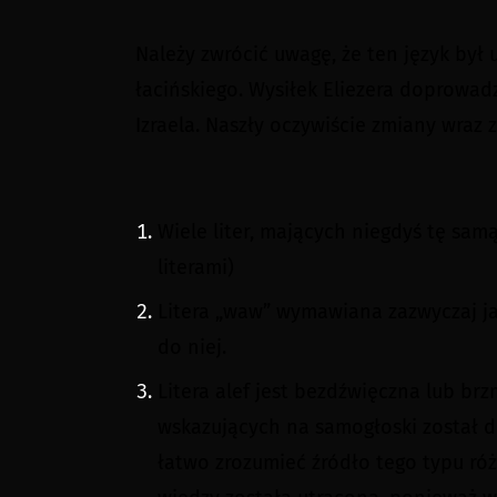
Należy zwrócić uwagę, że ten język był
łacińskiego. Wysiłek Eliezera doprowad
Izraela. Naszły oczywiście zmiany wraz 
Wiele liter, mających niegdyś tę sam
literami)
Litera „waw” wymawiana zazwyczaj jak
do niej.
Litera alef jest bezdźwięczna lub brz
wskazujących na samogłoski został dod
łatwo zrozumieć źródło tego typu różn