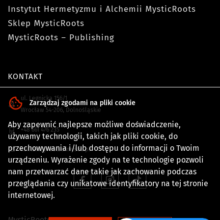
Instytut Hermetyzmu i Alchemii MysticRoots
Sklep MysticRoots
MysticRoots – Publishing
KONTAKT
ul. Legnicka 156/1
Zarządzaj zgodami na pliki cookie
Wrocław
54-206
,
Dolnośląskie
Aby zapewnić najlepsze możliwe doświadczenie,
+48 661 476 235
używamy technologii, takich jak pliki cookie, do
przechowywania i/lub dostępu do informacji o Twoim
kontakt@rootsofmystic.pl
urządzeniu. Wyrażenie zgody na te technologie pozwoli
nam przetwarzać dane takie jak zachowanie podczas
przeglądania czy unikatowe identyfikatory na tej stronie
internetowej.
MysticRoots