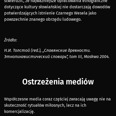
stwierdzić, że najważniejsze opracowania etnograficzne
dotyczące kultury słowiańskiej nie dostarczają dowodów
potwierdzających istnienie Czarnego Wesela jako
powszechnie znanego obrzędu ludowego.
Źródło:
Н.И. Толстой (red.), „Славянские древности.
Этнолингвистический словарь”, tom III, Moskwa 2004.
Ostrzeżenia mediów
Współczesne media coraz częściej zwracają uwagę nie na
skuteczność rytuałów miłosnych, lecz na ich
komercjalizację.