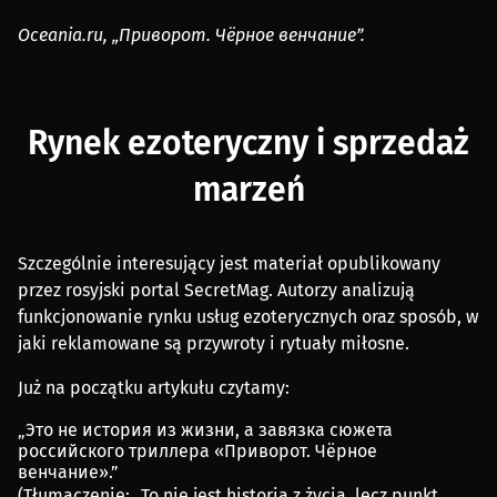
Oceania.ru, „Приворот. Чёрное венчание”.
Rynek ezoteryczny i sprzedaż
marzeń
Szczególnie interesujący jest materiał opublikowany
przez rosyjski portal SecretMag. Autorzy analizują
funkcjonowanie rynku usług ezoterycznych oraz sposób, w
jaki reklamowane są przywroty i rytuały miłosne.
Już na początku artykułu czytamy:
„Это не история из жизни, а завязка сюжета
российского триллера «Приворот. Чёрное
венчание».”
(Tłumaczenie: „To nie jest historia z życia, lecz punkt