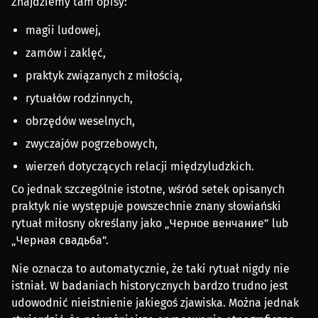
Znajdziemy tam opisy:
magii ludowej,
zamów i zaklęć,
praktyk związanych z miłością,
rytuałów rodzinnych,
obrzędów weselnych,
zwyczajów pogrzebowych,
wierzeń dotyczących relacji międzyludzkich.
Co jednak szczególnie istotne, wśród setek opisanych
praktyk nie występuje powszechnie znany słowiański
rytuał miłosny określany jako „Черное венчание” lub
„Черная свадьба”.
Nie oznacza to automatycznie, że taki rytuał nigdy nie
istniał. W badaniach historycznych bardzo trudno jest
udowodnić nieistnienie jakiegoś zjawiska. Można jednak