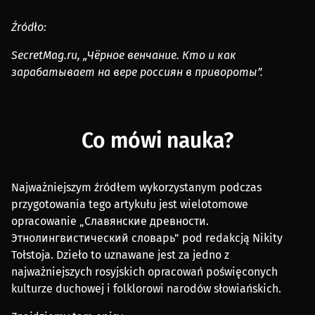
Źródło:
SecretMag.ru, „Чёрное венчание. Кто и как
зарабатывает на вере россиян в привороты”.
Co mówi nauka?
Najważniejszym źródłem wykorzystanym podczas
przygotowania tego artykułu jest wielotomowe
opracowanie „Славянские древности.
Этнолингвистический словарь” pod redakcją Nikity
Tołstoja. Dzieło to uznawane jest za jedno z
najważniejszych rosyjskich opracowań poświęconych
kulturze duchowej i folklorowi narodów słowiańskich.